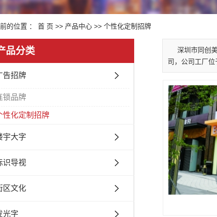
前的位置 ：
首 页
>>
产品中心
>>
个性化定制招牌
产品分类
深圳市同创
司，公司工厂位
广告招牌
连锁品牌
个性化定制招牌
楼宇大字
标识导视
街区文化
发光字