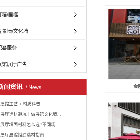
灯箱/画框
背景墙/文化墙
配套服务
展馆展厅广告
新闻资讯
金
News
展馆工艺 + 材质科普
展厅选材避坑｜做展馆文化墙...
展厅墙面材料怎么选?不同场...
展厅展馆搭建选材指南