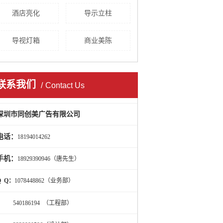
酒店亮化
导示立柱
导视灯箱
商业美陈
联系我们
Contact Us
深圳市同创美广告有限公司
电话：
18194014262
手机：
18929390946（唐先生）
Q Q：
1078448862（业务部）
540186194 （工程部）