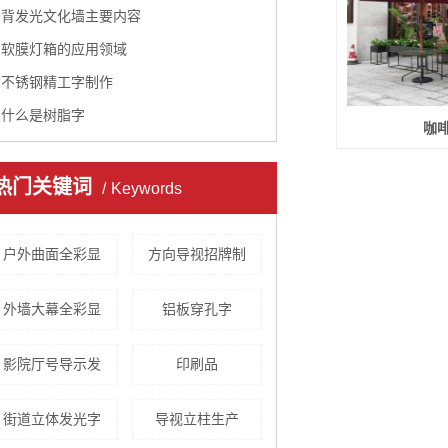
背发光文化墙主要内容
软膜灯箱的应用领域
不锈钢精工字制作
什么是树脂字
咖
热门关键词
Keywords
户外曲面全彩显
方向导视招牌制
外墙大幕全彩显
铝板穿孔字
影院厅号导示发
印刷品
街道立体发光字
导视立柱生产