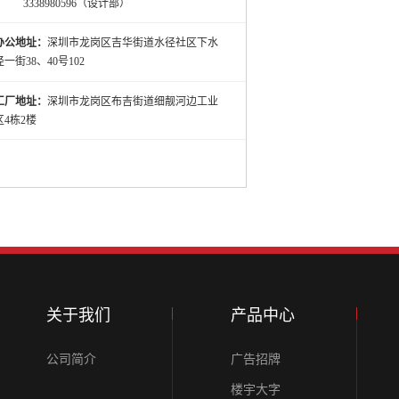
3338980596（设计部）
办公地址：
深圳市龙岗区吉华街道水径社区下水
径一街38、40号102
工厂地址：
深圳市龙岗区布吉街道细靓河边工业
区4栋2楼
关于我们
产品中心
公司简介
广告招牌
楼宇大字