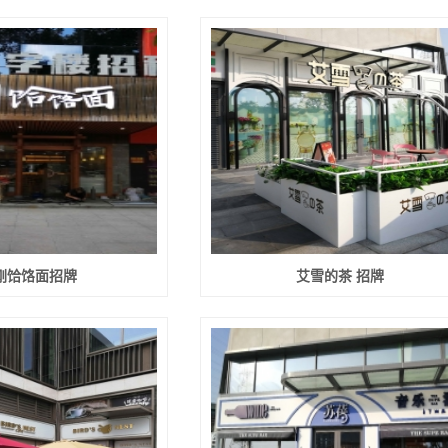
刚饸饹面招牌
艾雪的茶 招牌