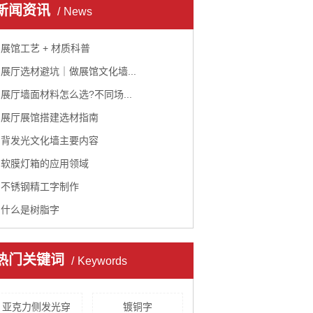
新闻资讯
News
展馆工艺 + 材质科普
展厅选材避坑｜做展馆文化墙...
展厅墙面材料怎么选?不同场...
展厅展馆搭建选材指南
背发光文化墙主要内容
软膜灯箱的应用领域
不锈钢精工字制作
什么是树脂字
热门关键词
Keywords
亚克力侧发光穿
镀铜字