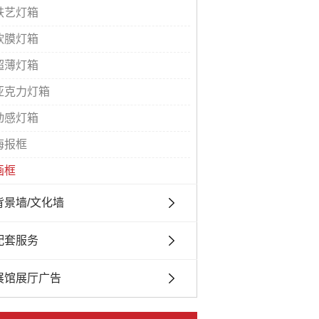
铁艺灯箱
软膜灯箱
超薄灯箱
亚克力灯箱
动感灯箱
海报框
画框
背景墙/文化墙
配套服务
展馆展厅广告