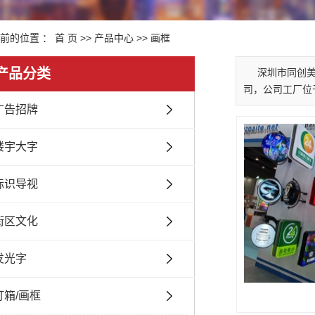
前的位置 ：
首 页
>>
产品中心
>>
画框
产品分类
深圳市同创
司，公司工厂位
广告招牌
楼宇大字
标识导视
街区文化
发光字
灯箱/画框