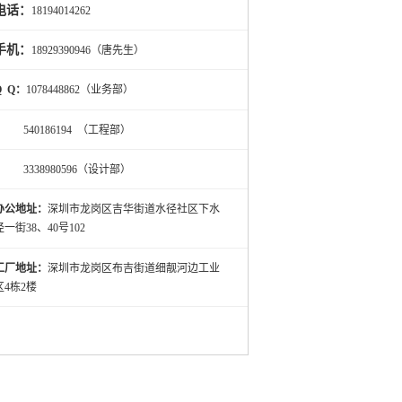
电话：
18194014262
手机：
18929390946（唐先生）
Q Q：
1078448862（业务部）
540186194 （工程部）
3338980596（设计部）
办公地址：
深圳市龙岗区吉华街道水径社区下水
径一街38、40号102
工厂地址：
深圳市龙岗区布吉街道细靓河边工业
区4栋2楼