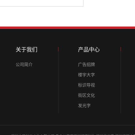
关于我们
产品中心
公司简介
广告招牌
楼宇大字
标识导视
街区文化
发光字
灯箱/画框
背景墙/文化墙