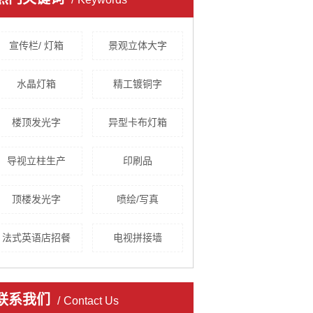
宣传栏/ 灯箱
景观立体大字
水晶灯箱
精工镀铜字
楼顶发光字
异型卡布灯箱
导视立柱生产
印刷品
顶楼发光字
喷绘/写真
法式英语店招餐
电视拼接墙
联系我们
Contact Us