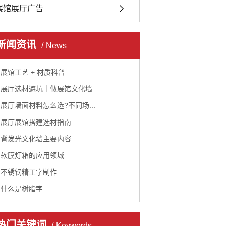
展馆展厅广告
新闻资讯
News
展馆工艺 + 材质科普
展厅选材避坑｜做展馆文化墙...
展厅墙面材料怎么选?不同场...
展厅展馆搭建选材指南
背发光文化墙主要内容
软膜灯箱的应用领域
不锈钢精工字制作
什么是树脂字
热门关键词
Keywords