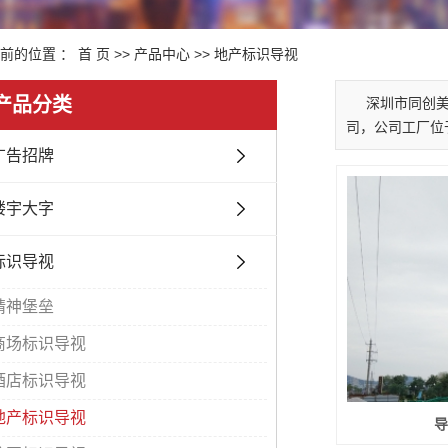
前的位置 ：
首 页
>>
产品中心
>>
地产标识导视
产品分类
深圳市同创
司，公司工厂位
广告招牌
楼宇大字
标识导视
精神堡垒
商场标识导视
酒店标识导视
地产标识导视
导