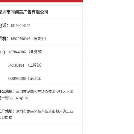
深圳市同创美广告有限公司
电话：
18194014262
手机：
18929390946（唐先生）
Q Q：
1078448862（业务部）
540186194 （工程部）
3338980596（设计部）
办公地址：
深圳市龙岗区吉华街道水径社区下水
径一街38、40号102
工厂地址：
深圳市龙岗区布吉街道细靓河边工业
区4栋2楼